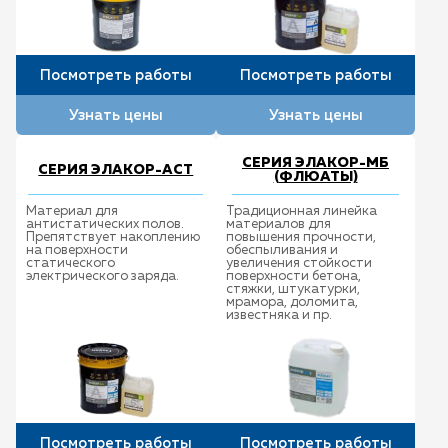
Посмотреть работы
Посмотреть работы
Узнать цены
Узнать цены
СЕРИЯ ЭЛАКОР-МБ
СЕРИЯ ЭЛАКОР-АСТ
(ФЛЮАТЫ)
Материал для
Традиционная линейка
антистатических полов.
материалов для
Препятствует накоплению
повышения прочности,
на поверхности
обеспыливания и
статического
увеличения стойкости
электрического заряда.
поверхности бетона,
стяжки, штукатурки,
мрамора, доломита,
известняка и пр.
Посмотреть работы
Посмотреть работы